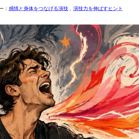
ー：
感情と身体をつなげる演技
, 
演技力を伸ばすヒント