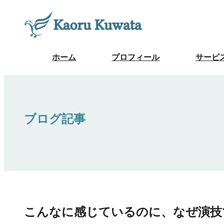
内
容
を
ス
ホーム
プロフィール
サービ
キ
ッ
プ
ブログ記事
こんなに感じているのに、なぜ演技