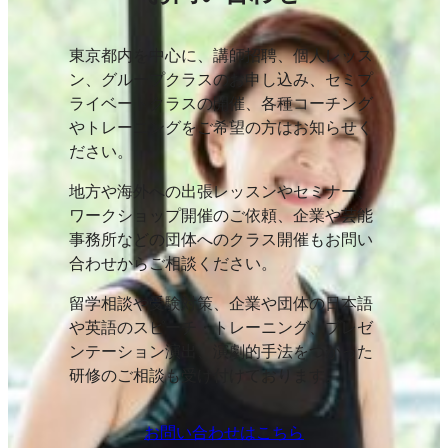
東京都内を中心に、講師招聘、個人レッス
ン、グループクラスのお申し込み、セミプ
ライベートクラスの開催、各種コーチング
やトレーニングをご希望の方はお知らせく
ださい。
地方や海外への出張レッスンやセミナー、
ワークショップ開催のご依頼、企業や芸能
事務所などの団体へのクラス開催もお問い
合わせからご相談ください。
留学相談や受験対策、企業や団体の日本語
や英語のスピーチ・トレーニング、プレゼ
ンテーション演出、演劇的手法をつかった
研修のご相談も受け付けております。
お問い合わせはこちら