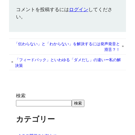
b
t
l
l
s
e
e
コメントを投稿するには
ログイン
してくださ
o
e
A
n
d
い。
o
r
p
g
I
k
p
e
n
r
「伝わらない」と「わからない」を解決するには発声発音と
»
滑舌？！
「フィードバック」といわゆる「ダメだし」の違いー私の解
«
決策
検索
検索
カテゴリー