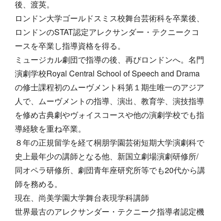
後、渡英。
ロンドン大学ゴールドスミス校舞台芸術科を卒業後、
ロンドンのSTAT認定アレクサンダー・テクニークコ
ースを卒業し指導資格を得る。
ミュージカル劇団で指導の後、再びロンドンへ。名門
演劇学校Royal Central School of Speech and Drama
の修士課程初のムーヴメント科第１期生唯一のアジア
人で、ムーヴメントの指導、演出、教育学、演技指導
を修め古典劇やヴォイスコースや他の演劇学校でも指
導経験を重ね卒業。
８年の正規留学を経て桐朋学園芸術短期大学演劇科で
史上最年少の講師となる他、新国立劇場演劇研修所/
同オペラ研修所、劇団青年座研究所等でも20代から講
師を務める。
現在、尚美学園大学舞台表現学科講師
世界最古のアレクサンダー・テクニーク指導者認定機