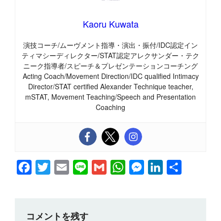
Kaoru Kuwata
演技コーチ/ムーヴメント指導・演出・振付/IDC認定イン
ティマシーディレクター/STAT認定アレクサンダー・テク
ニーク指導者/スピーチ＆プレゼンテーションコーチング
Acting Coach/Movement Direction/IDC qualified Intimacy
Director/STAT certified Alexander Technique teacher,
mSTAT, Movement Teaching/Speech and Presentation
Coaching
F
T
E
L
G
W
M
L
共
a
w
m
i
m
h
e
i
有
c
i
a
n
a
a
s
n
e
t
i
e
i
t
s
k
コメントを残す