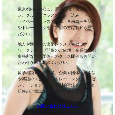
東京都内を中心に、講師招聘、個人レッス
ン、グループクラスのお申し込み、セミプ
ライベートクラスの開催、各種コーチング
やトレーニングをご希望の方はお知らせく
ださい。
地方や海外への出張レッスンやセミナー、
ワークショップ開催のご依頼、企業や芸能
事務所などの団体へのクラス開催もお問い
合わせからご相談ください。
留学相談や受験対策、企業や団体の日本語
や英語のスピーチ・トレーニング、プレゼ
ンテーション演出、演劇的手法をつかった
研修のご相談も受け付けております。
お問い合わせはこちら