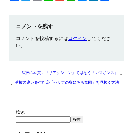
a
w
m
i
m
h
e
i
有
c
i
a
n
a
a
s
n
e
t
i
e
i
t
s
k
コメントを残す
b
t
l
l
s
e
e
コメントを投稿するには
ログイン
してくださ
o
e
A
n
d
い。
o
r
p
g
I
k
p
e
n
r
演技の本質：「リアクション」ではなく「レスポンス」
»
演技の違いを生む②「セリフの奥にある意図」を見抜く方法
«
検索
検索