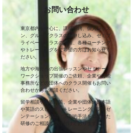
お問い合わせ
東京都内を中心に、講師招聘、個人レッス
ン、グループクラスのお申し込み、セミプ
ライベートクラスの開催、各種コーチング
やトレーニングをご希望の方はお知らせく
ださい。
地方や海外への出張レッスンやセミナー、
ワークショップ開催のご依頼、企業や芸能
事務所などの団体へのクラス開催もお問い
合わせからご相談ください。
留学相談や受験対策、企業や団体の日本語
や英語のスピーチ・トレーニング、プレゼ
ンテーション演出、演劇的手法をつかった
研修のご相談も受け付けております。