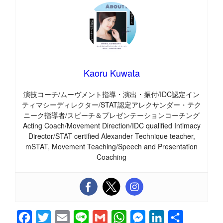
Kaoru Kuwata
演技コーチ/ムーヴメント指導・演出・振付/IDC認定イン
ティマシーディレクター/STAT認定アレクサンダー・テク
ニーク指導者/スピーチ＆プレゼンテーションコーチング
Acting Coach/Movement Direction/IDC qualified Intimacy
Director/STAT certified Alexander Technique teacher,
mSTAT, Movement Teaching/Speech and Presentation
Coaching
F
T
E
L
G
W
M
L
共