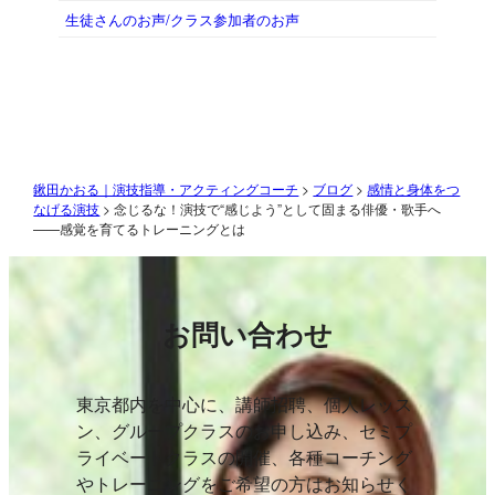
生徒さんのお声/クラス参加者のお声
鍬田かおる｜演技指導・アクティングコーチ
>
ブログ
>
感情と身体をつ
なげる演技
>
念じるな！演技で“感じよう”として固まる俳優・歌手へ
——感覚を育てるトレーニングとは
お問い合わせ
東京都内を中心に、講師招聘、個人レッス
ン、グループクラスのお申し込み、セミプ
ライベートクラスの開催、各種コーチング
やトレーニングをご希望の方はお知らせく