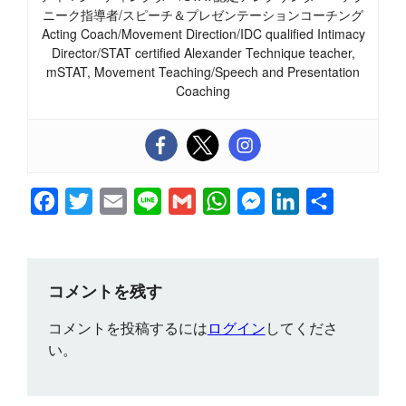
ニーク指導者/スピーチ＆プレゼンテーションコーチング
Acting Coach/Movement Direction/IDC qualified Intimacy
Director/STAT certified Alexander Technique teacher,
mSTAT, Movement Teaching/Speech and Presentation
Coaching
F
T
E
L
G
W
M
L
共
a
w
m
i
m
h
e
i
有
c
i
a
n
a
a
s
n
e
t
i
e
i
t
s
k
コメントを残す
b
t
l
l
s
e
e
コメントを投稿するには
ログイン
してくださ
o
e
A
n
d
い。
o
r
p
g
I
k
p
e
n