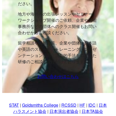
ださい。
地方や海外への出張レッスンやセミナー、
ワークショップ開催のご依頼、企業や芸能
事務所などの団体へのクラス開催もお問い
合わせからご相談ください。
留学相談や受験対策、企業や団体の日本語
や英語のスピーチ・トレーニング、プレゼ
ンテーション演出、演劇的手法をつかった
研修のご相談も受け付けております。
お問い合わせはこちら
STAT
|
Goldsmiths College
|
RCSSD
|
HF
|
IDC
|
日本
ハラスメント協会
|
日本演出者協会
|
日本TA協会