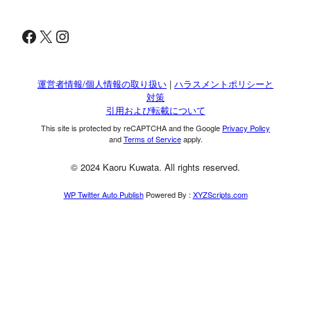
Facebook
X
Instagram
運営者情報/個人情報の取り扱い
|
ハラスメントポリシーと
対策
引用および転載について
This site is protected by reCAPTCHA and the Google
Privacy Policy
and
Terms of Service
apply.
© 2024 Kaoru Kuwata. All rights reserved.
WP Twitter Auto Publish
Powered By :
XYZScripts.com