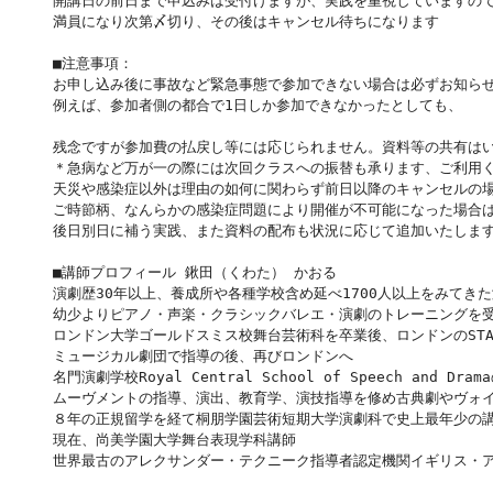
開講日の前日まで申込みは受付けますが、実践を重視していますので
満員になり次第〆切り、その後はキャンセル待ちになります
■注意事項：
お申し込み後に事故など緊急事態で参加できない場合は必ずお知らせ
例えば、参加者側の都合で1日しか参加できなかったとしても、
残念ですが参加費の払戻し等には応じられません。資料等の共有は
＊急病など万が一の際には次回クラスへの振替も承ります、ご利用
天災や感染症以外は理由の如何に関わらず前日以降のキャンセルの
ご時節柄、なんらかの感染症問題により開催が不可能になった場合
後日別日に補う実践、また資料の配布も状況に応じて追加いたしま
■講師プロフィール 鍬田（くわた） かおる
演劇歴30年以上、養成所や各種学校含め延べ1700人以上をみてき
幼少よりピアノ・声楽・クラシックバレエ・演劇のトレーニングを
ロンドン大学ゴールドスミス校舞台芸術科を卒業後、ロンドンのST
ミュージカル劇団で指導の後、再びロンドンへ
名門演劇学校Royal Central School of Speech a
ムーヴメントの指導、演出、教育学、演技指導を修め古典劇やヴォ
８年の正規留学を経て桐朋学園芸術短期大学演劇科で史上最年少の講
現在、尚美学園大学舞台表現学科講師
世界最古のアレクサンダー・テクニーク指導者認定機関イギリス・ア