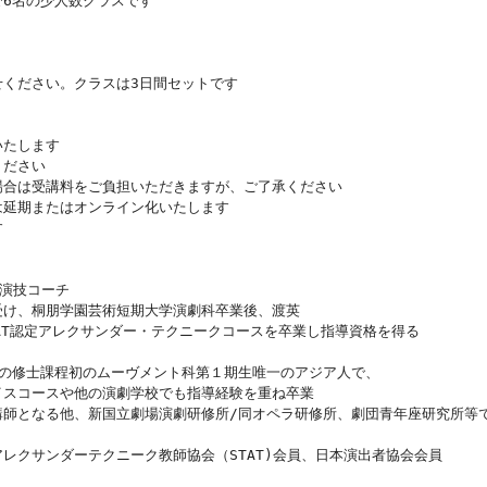
6名の少人数クラスです
ください。クラスは3日間セットです
いたします
ください
場合は受講料をご負担いただきますが、ご了承ください
は延期またはオンライン化いたします
す
た演技コーチ
受け、桐朋学園芸術短期大学演劇科卒業後、渡英
AT認定アレクサンダー・テクニークコースを卒業し指導資格を得る
nd Dramaの修士課程初のムーヴメント科第１期生唯一のアジア人で、
イスコースや他の演劇学校でも指導経験を重ね卒業
師となる他、新国立劇場演劇研修所/同オペラ研修所、劇団青年座研究所等で
レクサンダーテクニーク教師協会（STAT)会員、日本演出者協会会員