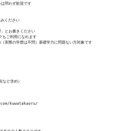
ルは問わず歓迎です
込みください
望」とお書きください
ークもご利用になれます
の（実際の学歴は不問）基礎学力に問題ない方対象です
況など含め）
om/kuwatakaoru/