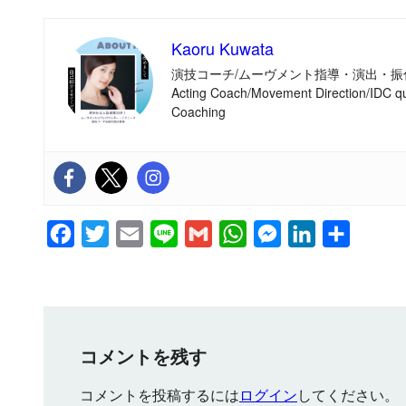
Kaoru Kuwata
演技コーチ/ムーヴメント指導・演出・振
Acting Coach/Movement Direction/IDC qu
Coaching
F
T
E
L
G
W
M
L
共
a
w
m
i
m
h
e
i
有
c
i
a
n
a
a
s
n
e
t
i
e
i
t
s
k
b
t
l
l
s
e
e
コメントを残す
o
e
A
n
d
コメントを投稿するには
ログイン
してください。
o
r
p
g
I