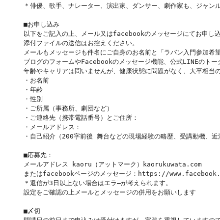
＊俳優、歌手、ナレーター、演出家、ダンサー、劇作家も、ジャン
■お申し込み
以下をご記入の上、メール又はfacebookのメッセージにてお申し
添付ファイルの送信はお控えください。
メールもメッセージも件名にご自身のお名前と「ラバン入門参加希
ブログのフォームやFacebookのメッセージ機能、公式LINEのト
年齢やキャリアは問いませんが、健康状態に問題がなく、大卒相当
・お名前
・年齢
・性別
・ご所属（事務所、劇団など）
・ご連絡先（携帯電話番号）とご住所：
・メールアドレス：
・自己紹介（200字前後 舞台などの現場経験の略歴、受講動機、近
■応募先：
メールアドレス kaoru（アットマーク）kaorukuwata.com
またはfacebookページのメッセージ：https://www.facebook.c
＊返信が3日以上ない場合はエラ―が考えられます。
設定をご確認の上メールとメッセージの併用をお願いします
■〆切