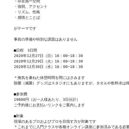
・存在感ー空間
・強弱、アクセント
・リズム、性格
・感情とことば
がテーマです
事前の準備や特別な課題はありません
■日程　3日間
2020年12月27日（日）16：00−18：30
2020年12月29日（火）16：00−18：30
2020年12月30日（水）16：00−18：30
＊換気を兼ねた休憩時間を間にはさみます
除菌（滅菌）グッズはスタジオにもありますが、タオルや飲料水は
■参加費
19800円（お一人様あたり、3日分計）
ご予約後にお支払いリンクをご案内します
■対象
現場のあるプロおよびプロを目指す方が対象です
＊これまでに入門クラスや各種オンライン講座に参加済みである必