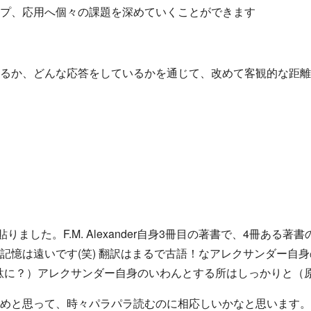
プ、応用へ個々の課題を深めていくことができます
るか、どんな応答をしているかを通じて、改めて客観的な距離
りました。F.M. Alexander自身3冊目の著書で、4冊あ
記憶は遠いです(笑) 翻訳はまるで古語！なアレクサンダー自
駄に？）アレクサンダー自身のいわんとする所はしっかりと（
めと思って、時々パラパラ読むのに相応しいかなと思います。