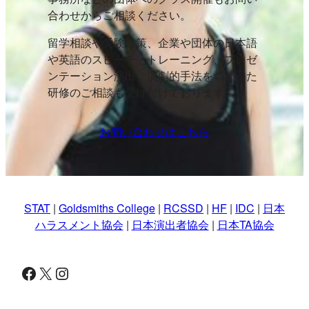
合わせからご相談ください。
留学相談や受験対策、企業や団体の日本語
や英語のスピーチ・トレーニング、プレゼ
ンテーション演出、演劇的手法をつかった
研修のご相談も受け付けております。
お問い合わせはこちら
STAT
|
Goldsmiths College
|
RCSSD
|
HF
|
IDC
|
日本
ハラスメント協会
|
日本演出者協会
|
日本TA協会
Facebook
X
Instagram