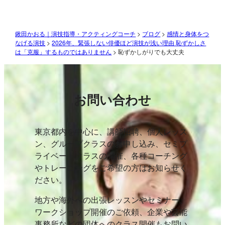
鍬田かおる｜演技指導・アクティングコーチ
>
ブログ
>
感情と身体をつ
なげる演技
>
2026年、緊張しない俳優ほど演技が浅い理由 恥ずかしさ
は「克服」するものではありません
>
恥ずかしがりでも大丈夫
お問い合わせ
東京都内を中心に、講師招聘、個人レッス
ン、グループクラスのお申し込み、セミプ
ライベートクラスの開催、各種コーチング
やトレーニングをご希望の方はお知らせく
ださい。
地方や海外への出張レッスンやセミナー、
ワークショップ開催のご依頼、企業や芸能
事務所などの団体へのクラス開催もお問い