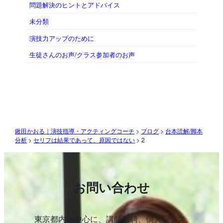
問題解決のヒントとアドバイス
未分類
演技力アップのために
生徒さんのお声/クラス参加者のお声
鍬田かおる｜演技指導・アクティングコーチ
>
ブログ
>
台本読解/脚本
分析
>
セリフは結果であって、原因ではない
>
2
お問い合わせ
東京都内を中心に、講師招聘、個人レッス