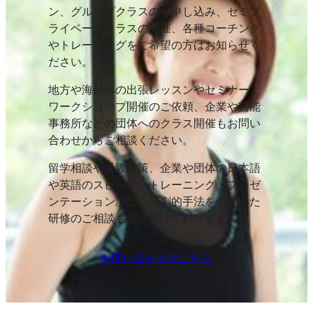
ン、グループクラスのお申し込み、セミプ
ライベートクラスの開催、各種コーチング
やトレーニングをご希望の方はお知らせく
ださい。
地方や海外への出張レッスンやセミナー、
ワークショップ開催のご依頼、企業や芸能
事務所などの団体へのクラス開催もお問い
合わせからご相談ください。
留学相談や受験対策、企業や団体の日本語
や英語のスピーチ・トレーニング、プレゼ
ンテーション演出、演劇的手法をつかった
研修のご相談も受け付けております。
お問い合わせはこちら