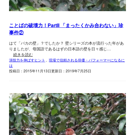
ことばの破壊力！PartII 「まったくかみ合わない」珍
事件②
はて「バカの壁」？でしたか？ 壁シリーズの本が流行った年があ
りましたが、母国語であるはずの日本語の壁を日々感じ…
続きを読む
演技力を伸ばすヒント
, 
現場で信頼される俳優・パフォーマーになるに
は
投稿日：2015年11月13日
更新日：2019年7月25日