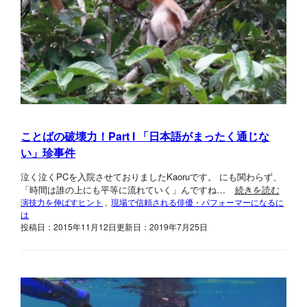
ことばの破壊力！Part I 「日本語がまったく通じな
い」珍事件
泣く泣くPCを入院させておりましたKaoruです。 にも関わらず、
「時間は誰の上にも平等に流れていく」んですね…
続きを読む
演技力を伸ばすヒント
, 
現場で信頼される俳優・パフォーマーになるに
は
投稿日：2015年11月12日
更新日：2019年7月25日