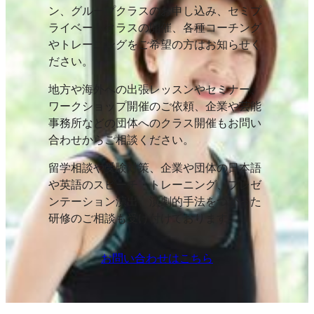
ン、グループクラスのお申し込み、セミプ
ライベートクラスの開催、各種コーチング
やトレーニングをご希望の方はお知らせく
ださい。
地方や海外への出張レッスンやセミナー、
ワークショップ開催のご依頼、企業や芸能
事務所などの団体へのクラス開催もお問い
合わせからご相談ください。
留学相談や受験対策、企業や団体の日本語
や英語のスピーチ・トレーニング、プレゼ
ンテーション演出、演劇的手法をつかった
研修のご相談も受け付けております。
お問い合わせはこちら