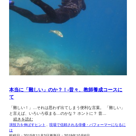
本当に「難しい」のか？！-昔々、教師養成コースに
て
「難しい！」…それは思わず出てしまう便利な言葉。 「難しい」
と言えば、いろいろ収まる…のかな？ ホントに？ 昔…
続きを読む
演技力を伸ばすヒント
, 
現場で信頼される俳優・パフォーマーになるに
は
投稿日：2015年11月3日
更新日：2019年10月6日