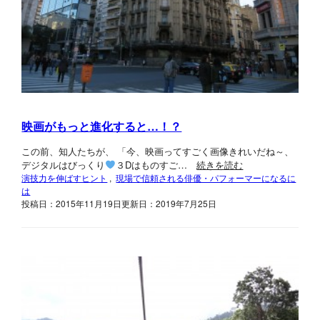
映画がもっと進化すると…！？
この前、知人たちが、 「今、映画ってすごく画像きれいだね～、
デジタルはびっくり
３Dはものすご…
続きを読む
演技力を伸ばすヒント
, 
現場で信頼される俳優・パフォーマーになるに
は
投稿日：2015年11月19日
更新日：2019年7月25日