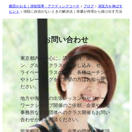
鍬田かおる｜演技指導・アクティングコーチ
>
ブログ
>
演技力を伸ばす
ヒント
>
演技に自信がないときの解決法｜俳優が停滞から抜け出す方法
お問い合わせ
東京都内を中心に、講師招聘、個人レッス
ン、グループクラスのお申し込み、セミプ
ライベートクラスの開催、各種コーチング
やトレーニングをご希望の方はお知らせく
ださい。
地方や海外への出張レッスンやセミナー、
ワークショップ開催のご依頼、企業や芸能
事務所などの団体へのクラス開催もお問い
合わせからご相談ください。
留学相談や受験対策、企業や団体の日本語