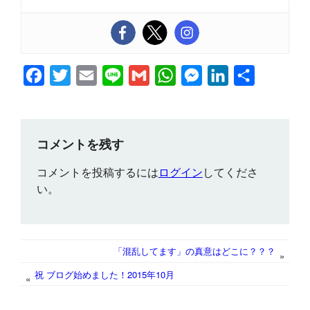
F
T
E
L
G
W
M
L
共
a
w
m
i
m
h
e
i
有
c
i
a
n
a
a
s
n
e
t
i
e
i
t
s
k
コメントを残す
b
t
l
l
s
e
e
コメントを投稿するには
ログイン
してくださ
o
e
A
n
d
い。
o
r
p
g
I
k
p
e
n
r
「混乱してます」の真意はどこに？？？
»
祝 ブログ始めました！2015年10月
«