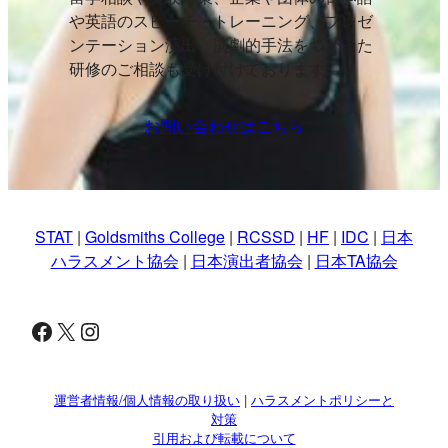
や英語のスピーチ・トレーニング、プレゼ
ンテーション演出、演劇的手法をつかった
研修のご相談も受け付けております。
お問い合わせはこちら
STAT
|
Goldsmiths College
|
RCSSD
|
HF
|
IDC
|
日本
ハラスメント協会
|
日本演出者協会
|
日本TA協会
Facebook
X
Instagram
運営者情報/個人情報の取り扱い
|
ハラスメントポリシーと
対策
引用および転載について