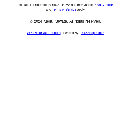
This site is protected by reCAPTCHA and the Google
Privacy Policy
and
Terms of Service
apply.
© 2024 Kaoru Kuwata. All rights reserved.
WP Twitter Auto Publish
Powered By :
XYZScripts.com