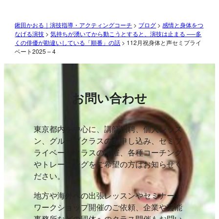
鍬田かおる｜演技指導・アクティングコーチ
>
ブログ
>
感情と身体をつ
なげる演技
>
気持ちが湧いてから動こうとすると、演技は止まる ──多
くの俳優が勘違いしている「順番」の話
>
112月祝身体と声セミプライ
ベート2025 – 4
お問い合わせ
東京都内を中心に、講師招聘、個人レッス
ン、グループクラスのお申し込み、セミプ
ライベートクラスの開催、各種コーチング
やトレーニングをご希望の方はお知らせく
ださい。
地方や海外への出張レッスンやセミナー、
ワークショップ開催のご依頼、企業や芸能
事務所などの団体へのクラス開催もお問い