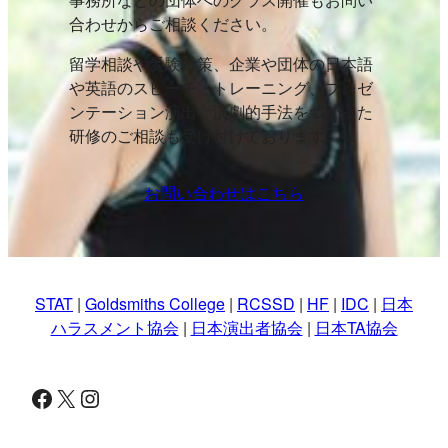
合わせからご相談ください。
留学相談や受験対策、企業や団体の日本語
や英語のスピーチ・トレーニング、プレゼ
ンテーション演出、演劇的手法をつかった
研修のご相談も受け付けております。
お問い合わせはこちら
STAT
|
Goldsmiths College
|
RCSSD
|
HF
|
IDC
|
日本
ハラスメント協会
|
日本演出者協会
|
日本TA協会
Facebook
X
Instagram