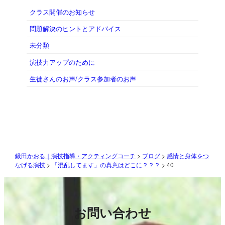
クラス開催のお知らせ
問題解決のヒントとアドバイス
未分類
演技力アップのために
生徒さんのお声/クラス参加者のお声
鍬田かおる｜演技指導・アクティングコーチ
>
ブログ
>
感情と身体をつ
なげる演技
>
「混乱してます」の真意はどこに？？？
>
40
お問い合わせ