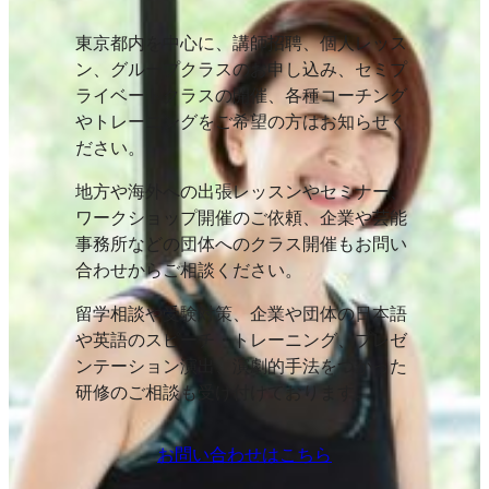
東京都内を中心に、講師招聘、個人レッス
ン、グループクラスのお申し込み、セミプ
ライベートクラスの開催、各種コーチング
やトレーニングをご希望の方はお知らせく
ださい。
地方や海外への出張レッスンやセミナー、
ワークショップ開催のご依頼、企業や芸能
事務所などの団体へのクラス開催もお問い
合わせからご相談ください。
留学相談や受験対策、企業や団体の日本語
や英語のスピーチ・トレーニング、プレゼ
ンテーション演出、演劇的手法をつかった
研修のご相談も受け付けております。
お問い合わせはこちら