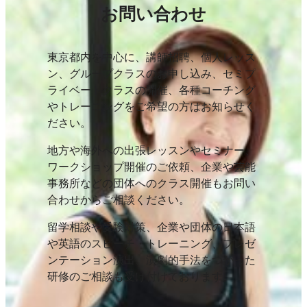
お問い合わせ
東京都内を中心に、講師招聘、個人レッス
ン、グループクラスのお申し込み、セミプ
ライベートクラスの開催、各種コーチング
やトレーニングをご希望の方はお知らせく
ださい。
地方や海外への出張レッスンやセミナー、
ワークショップ開催のご依頼、企業や芸能
事務所などの団体へのクラス開催もお問い
合わせからご相談ください。
留学相談や受験対策、企業や団体の日本語
や英語のスピーチ・トレーニング、プレゼ
ンテーション演出、演劇的手法をつかった
研修のご相談も受け付けております。