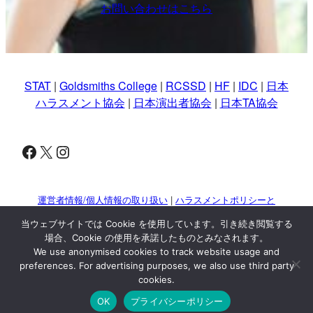
お問い合わせはこちら
STAT
|
Goldsmiths College
|
RCSSD
|
HF
|
IDC
|
日本
ハラスメント協会
|
日本演出者協会
|
日本TA協会
Facebook
X
Instagram
運営者情報/個人情報の取り扱い
|
ハラスメントポリシーと
対策
当ウェブサイトでは Cookie を使用しています。引き続き閲覧する
引用および転載について
場合、Cookie の使用を承諾したものとみなされます。
This site is protected by reCAPTCHA and the Google
Privacy Policy
We use anonymised cookies to track website usage and
and
Terms of Service
apply.
preferences. For advertising purposes, we also use third party
cookies.
© 2024 Kaoru Kuwata. All rights reserved.
OK
プライバシーポリシー
WP Twitter Auto Publish
Powered By :
XYZScripts.com