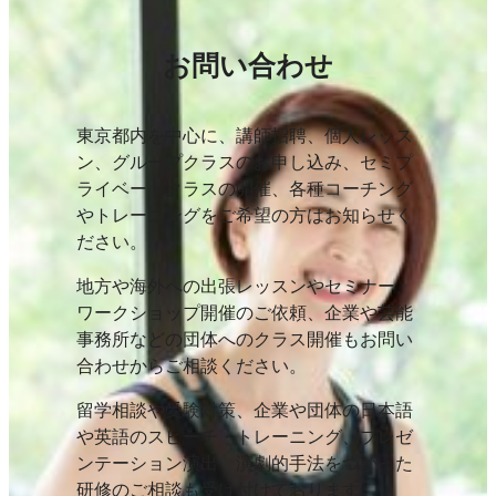
お問い合わせ
東京都内を中心に、講師招聘、個人レッス
ン、グループクラスのお申し込み、セミプ
ライベートクラスの開催、各種コーチング
やトレーニングをご希望の方はお知らせく
ださい。
地方や海外への出張レッスンやセミナー、
ワークショップ開催のご依頼、企業や芸能
事務所などの団体へのクラス開催もお問い
合わせからご相談ください。
留学相談や受験対策、企業や団体の日本語
や英語のスピーチ・トレーニング、プレゼ
ンテーション演出、演劇的手法をつかった
研修のご相談も受け付けております。