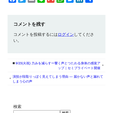
a
w
m
i
m
h
e
i
有
c
i
a
n
a
a
s
n
e
t
i
e
i
t
s
k
コメントを残す
b
t
l
l
s
e
e
コメントを投稿するには
ログイン
してくださ
o
e
A
n
d
い。
o
r
p
g
I
k
p
e
n
r
9/23(火祝) 力みを減らすー響く声とつたわる身体の感覚ア
»
ップ｜セミプライベート開催
演技が段取りっぽく見えてしまう理由 ― 届かない声と漏れて
«
しまう心の声
検索
検索