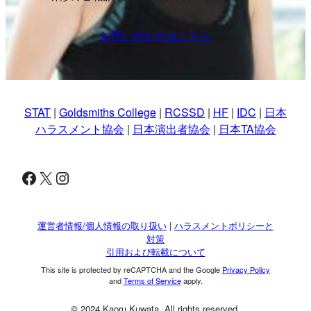
お問い合わせはこちら
STAT
|
Goldsmiths College
|
RCSSD
|
HF
|
IDC
|
日本
ハラスメント協会
|
日本演出者協会
|
日本TA協会
Facebook
X
Instagram
運営者情報/個人情報の取り扱い
|
ハラスメントポリシーと
対策
引用および転載について
This site is protected by reCAPTCHA and the Google
Privacy Policy
and
Terms of Service
apply.
© 2024 Kaoru Kuwata. All rights reserved.