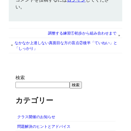
o
e
A
n
d
い。
o
r
p
g
I
k
p
e
n
r
調整する練習①初歩から組み合わせまで
»
なかなか上達しない真面目な方の盲点②後半「ていねい」と
«
「しっかり」
検索
検索
カテゴリー
クラス開催のお知らせ
問題解決のヒントとアドバイス