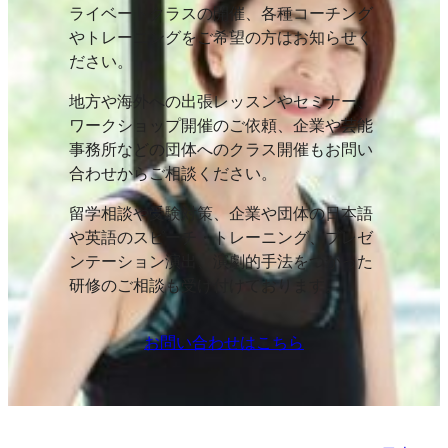
ライベートクラスの開催、各種コーチング
やトレーニングをご希望の方はお知らせく
ださい。
地方や海外への出張レッスンやセミナー、
ワークショップ開催のご依頼、企業や芸能
事務所などの団体へのクラス開催もお問い
合わせからご相談ください。
留学相談や受験対策、企業や団体の日本語
や英語のスピーチ・トレーニング、プレゼ
ンテーション演出、演劇的手法をつかった
研修のご相談も受け付けております。
お問い合わせはこちら