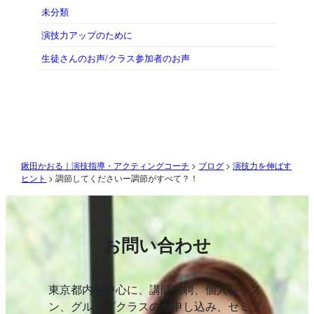
未分類
演技力アップのために
生徒さんのお声/クラス参加者のお声
鍬田かおる｜演技指導・アクティングコーチ
>
ブログ
>
演技力を伸ばす
ヒント
>
調節してくださいー調節がすべて？！
お問い合わせ
東京都内を中心に、講師招聘、個人レッス
ン、グループクラスのお申し込み、セミプ