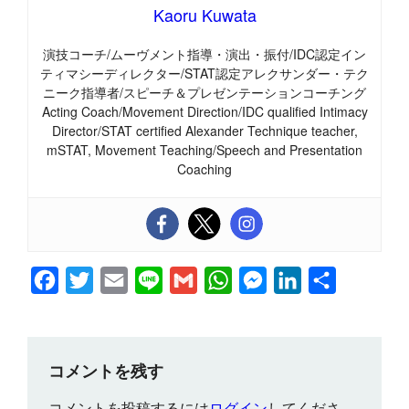
Kaoru Kuwata
演技コーチ/ムーヴメント指導・演出・振付/IDC認定イン
ティマシーディレクター/STAT認定アレクサンダー・テク
ニーク指導者/スピーチ＆プレゼンテーションコーチング
Acting Coach/Movement Direction/IDC qualified Intimacy
Director/STAT certified Alexander Technique teacher,
mSTAT, Movement Teaching/Speech and Presentation
Coaching
F
T
E
L
G
W
M
L
共
a
w
m
i
m
h
e
i
有
c
i
a
n
a
a
s
n
e
t
i
e
i
t
s
k
コメントを残す
b
t
l
l
s
e
e
コメントを投稿するには
ログイン
してくださ