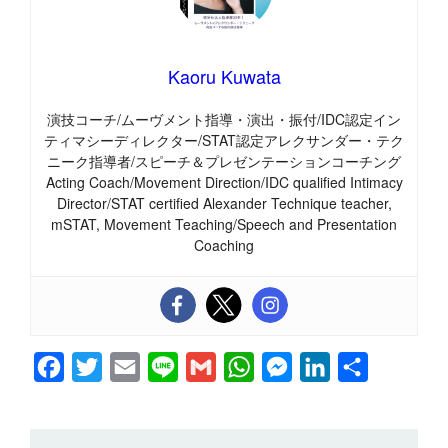
Kaoru Kuwata
演技コーチ/ムーヴメント指導・演出・振付/IDC認定イン
ティマシーディレクター/STAT認定アレクサンダー・テク
ニーク指導者/スピーチ＆プレゼンテーションコーチング
Acting Coach/Movement Direction/IDC qualified Intimacy
Director/STAT certified Alexander Technique teacher,
mSTAT, Movement Teaching/Speech and Presentation
Coaching
F
T
E
L
G
W
M
L
共
a
w
m
i
m
h
e
i
有
c
i
a
n
a
a
s
n