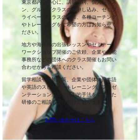
東京都内を中心に、講師招聘、個人レッス
ン、グループクラスのお申し込み、セミプ
ライベートクラスの開催、各種コーチング
やトレーニングをご希望の方はお知らせく
ださい。
地方や海外への出張レッスンやセミナー、
ワークショップ開催のご依頼、企業や芸能
事務所などの団体へのクラス開催もお問い
合わせからご相談ください。
留学相談や受験対策、企業や団体の日本語
や英語のスピーチ・トレーニング、プレゼ
ンテーション演出、演劇的手法をつかった
研修のご相談も受け付けております。
お問い合わせはこちら