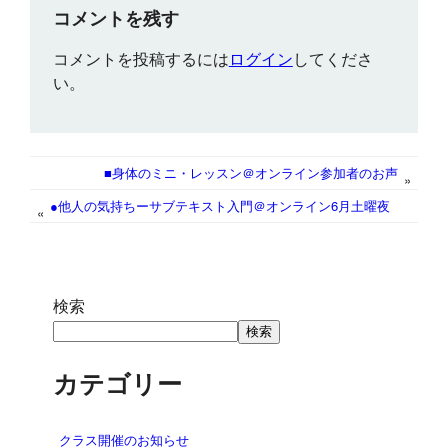
e
t
i
e
i
t
s
k
コメントを残す
b
t
l
l
s
e
e
コメントを投稿するには
ログイン
してくださ
o
e
A
n
d
い。
o
r
p
g
I
k
p
e
n
r
■身体のミニ・レッスン＠オンライン参加者のお声
»
●他人の気持ちーサブテキスト入門＠オンライン6月土曜夜
«
検索
検索
カテゴリー
クラス開催のお知らせ