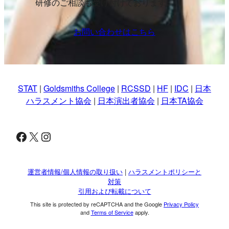
研修のご相談も受け付けております。
お問い合わせはこちら
STAT
|
Goldsmiths College
|
RCSSD
|
HF
|
IDC
|
日本
ハラスメント協会
|
日本演出者協会
|
日本TA協会
Facebook
X
Instagram
運営者情報/個人情報の取り扱い
|
ハラスメントポリシーと
対策
引用および転載について
This site is protected by reCAPTCHA and the Google
Privacy Policy
and
Terms of Service
apply.