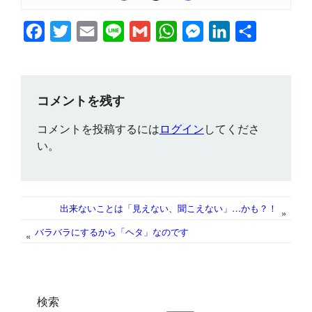
F
T
E
L
G
W
M
L
共
a
w
m
i
m
h
e
i
有
c
i
a
n
a
a
s
n
e
t
i
e
i
t
s
k
コメントを残す
b
t
l
l
s
e
e
コメントを投稿するには
ログイン
してくださ
o
e
A
n
d
い。
o
r
p
g
I
k
p
e
n
r
出来ないことは「見えない、聞こえない」…かも？！
»
バラバラにするから「ヘタ」なのです
«
検索