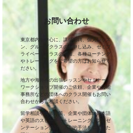
お問い合わせ
東京都内を中心に、講師招聘、個人レッス
ン、グループクラスのお申し込み、セミプ
ライベートクラスの開催、各種コーチング
やトレーニングをご希望の方はお知らせく
ださい。
地方や海外への出張レッスンやセミナー、
ワークショップ開催のご依頼、企業や芸能
事務所などの団体へのクラス開催もお問い
合わせからご相談ください。
留学相談や受験対策、企業や団体の日本語
や英語のスピーチ・トレーニング、プレゼ
ンテーション演出、演劇的手法をつかった