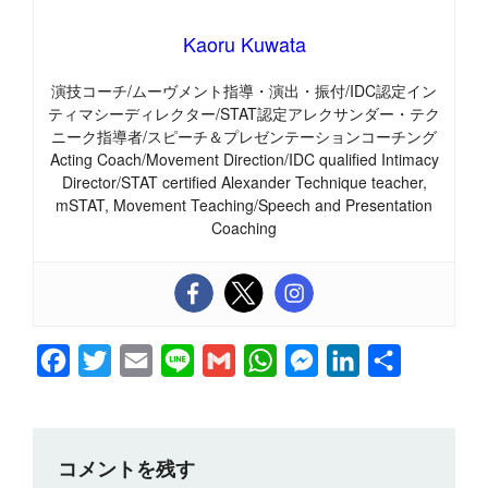
Kaoru Kuwata
演技コーチ/ムーヴメント指導・演出・振付/IDC認定イン
ティマシーディレクター/STAT認定アレクサンダー・テク
ニーク指導者/スピーチ＆プレゼンテーションコーチング
Acting Coach/Movement Direction/IDC qualified Intimacy
Director/STAT certified Alexander Technique teacher,
mSTAT, Movement Teaching/Speech and Presentation
Coaching
F
T
E
L
G
W
M
L
共
a
w
m
i
m
h
e
i
有
c
i
a
n
a
a
s
n
e
t
i
e
i
t
s
k
コメントを残す