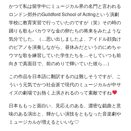
かつて私は留学中にミュージカル界の名門と言われる
ロンドン郊外のGuildford School of Actingという演劇
学校に教育実習で行っていたのですが（笑）その時の
踊りも歌もバカウマな金の卵たちの将来をみたような
気分でした。（…思い出しましたよ、アイドル顔負け
のピアノを演奏しながら、昼休みだというのにめちゃ
ウマな歌を練習していた学生たちを…そしていつも前
向きで真面目で、前のめりで輝いていた彼ら…）
この作品を日本語に翻訳するのは難しそうですが、こ
ういう元気でかつ社会派で現代のミュージカルが中サ
イズの劇場でお熱く上演されるのって素敵ですね
日本ももっと面白い、見応えのある、濃密な戯曲と意
味のある演出と、輝かしい演技をともなった音楽劇や
ミュージカルが増えるといいな♡