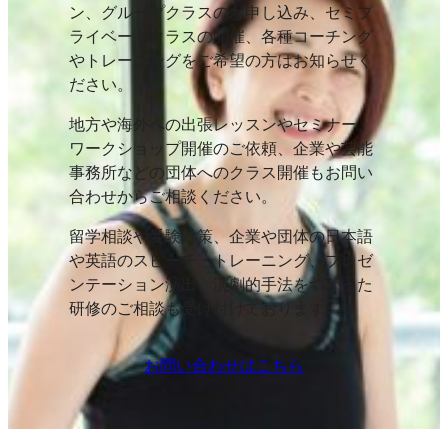
ン、グループクラスのお申し込み、セミプ
ライベートクラスの開催、各種コーチング
やトレーニングをご希望の方はお知らせく
ださい。
地方や海外への出張レッスンやセミナー、
ワークショップ開催のご依頼、企業や芸能
事務所などの団体へのクラス開催もお問い
合わせからご相談ください。
留学相談や受験対策、企業や団体の日本語
や英語のスピーチ・トレーニング、プレゼ
ンテーション演出、演劇的手法をつかった
研修のご相談も受け付けております。
お問い合わせはこちら