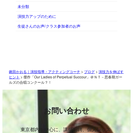
未分類
演技力アップのために
生徒さんのお声/クラス参加者のお声
鍬田かおる｜演技指導・アクティングコーチ
>
ブログ
>
演技力を伸ばす
ヒント
>
傑作「Our Ladies of Perpetual Succour」＠ＮＴ－思春期ガー
ルズの合唱コンクール？！
お問い合わせ
東京都内を中心に、講師招聘、個人レッス