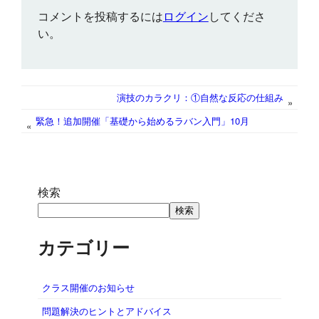
b
t
l
l
s
e
e
コメントを投稿するには
ログイン
してくださ
o
e
A
n
d
い。
o
r
p
g
I
k
p
e
n
r
演技のカラクリ：①自然な反応の仕組み
»
緊急！追加開催「基礎から始めるラバン入門」10月
«
検索
検索
カテゴリー
クラス開催のお知らせ
問題解決のヒントとアドバイス