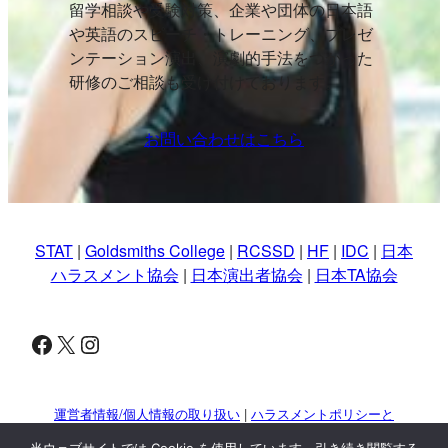
留学相談や受験対策、企業や団体の日本語
や英語のスピーチ・トレーニング、プレゼ
ンテーション演出、演劇的手法をつかった
研修のご相談も受け付けております。
お問い合わせはこちら
STAT
|
Goldsmiths College
|
RCSSD
|
HF
|
IDC
|
日本
ハラスメント協会
|
日本演出者協会
|
日本TA協会
Facebook
X
Instagram
運営者情報/個人情報の取り扱い
|
ハラスメントポリシーと
対策