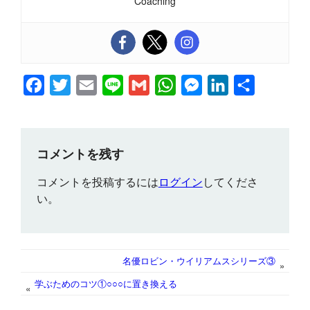
Coaching
F
T
E
L
G
W
M
L
共
a
w
m
i
m
h
e
i
有
c
i
a
n
a
a
s
n
e
t
i
e
i
t
s
k
コメントを残す
b
t
l
l
s
e
e
コメントを投稿するには
ログイン
してくださ
o
e
A
n
d
い。
o
r
p
g
I
k
p
e
n
r
名優ロビン・ウイリアムスシリーズ③
»
学ぶためのコツ①○○○に置き換える
«