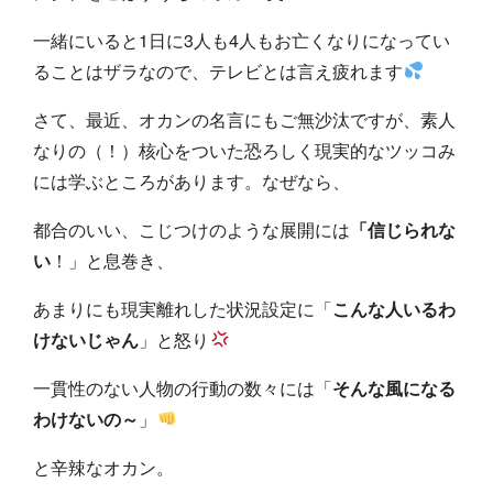
一緒にいると1日に3人も4人もお亡くなりになってい
ることはザラなので、テレビとは言え疲れます
さて、最近、オカンの名言にもご無沙汰ですが、素人
なりの（！）核心をついた恐ろしく現実的なツッコみ
には学ぶところがあります。なぜなら、
都合のいい、こじつけのような展開には
「信じられな
い
！」と息巻き、
あまりにも現実離れした状況設定に「
こんな人いるわ
けないじゃん
」と怒り
一貫性のない人物の行動の数々には「
そんな風になる
わけないの～
」
と辛辣なオカン。