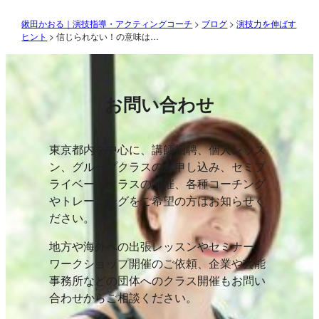
鍬田かおる｜演技指導・アクティングコーチ
>
ブログ
>
演技力を伸ばす
ヒント
>
信じられない！の意味は…
お問い合わせ
東京都内を中心に、講師招聘、個人レッス
ン、グループクラスのお申し込み、セミプ
ライベートクラスの開催、各種コーチング
やトレーニングをご希望の方はお知らせく
ださい。
地方や海外への出張レッスンやセミナー、
ワークショップ開催のご依頼、企業や芸能
事務所などの団体へのクラス開催もお問い
合わせからご相談ください。