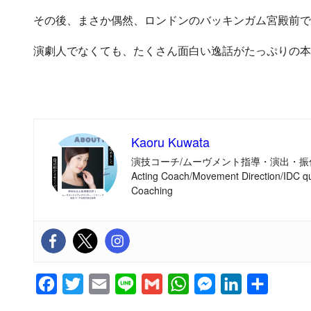
その後、まさか偶然、ロンドンのバッキンガム宮殿前で
演劇人でなくても、たくさん面白い逸話がたっぷりの本
Kaoru Kuwata
演技コーチ/ムーヴメント指導・演出・振
Acting Coach/Movement Direction/IDC qu
Coaching
F
T
E
L
G
W
M
L
共
a
w
m
i
m
h
e
i
有