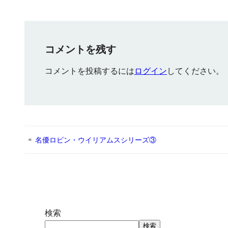
c
i
a
n
a
a
s
n
e
t
i
e
i
t
s
k
b
t
l
l
s
e
e
コメントを残す
o
e
A
n
d
コメントを投稿するには
ログイン
してください。
o
r
p
g
I
k
p
e
n
r
«
名優ロビン・ウイリアムスシリーズ③
検索
検索