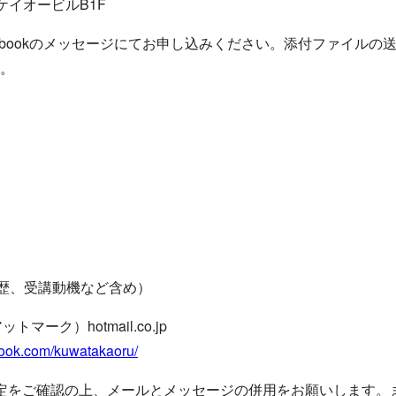
ケイオービルB1F
ebookのメッセージにてお申し込みください。添付ファイル
。
略歴、受講動機など含め）
マーク）hotmail.co.jp
book.com/kuwatakaoru/
定をご確認の上、メールとメッセージの併用をお願いします。