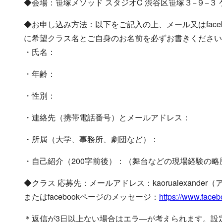
◆会場：笹塚メソッド スタジオC 渋谷区笹塚３−９−３ 
◆お申し込み方法：以下をご記入の上、メール又はfac
に希望クラス名とご自身のお名前を必ずお書きください
・氏名：
・年齢：
・性別：
・連絡先（携帯電話番号）とメールアドレス：
・所属（大学、事務所、劇団など）：
・自己紹介（200字前後）：（舞台などの現場経験の
◆クラス 応募先：メールアドレス：kaorualexander（アット
またはfacebookページのメッセージ：
https://www.face
＊返信が3日以上ない場合はエラ―が考えられます。設