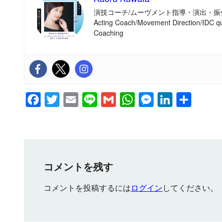
演技コーチ/ムーヴメント指導・演出・振
Acting Coach/Movement Direction/IDC qu
Coaching
F
T
E
L
G
W
M
L
共
a
w
m
i
m
h
e
i
有
c
i
a
n
a
a
s
n
e
t
i
e
i
t
s
k
b
t
l
l
s
e
e
コメントを残す
o
e
A
n
d
コメントを投稿するには
ログイン
してください。
o
r
p
g
I
k
p
e
n
r