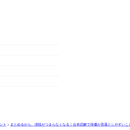
ント
>
まとめるから、演技がつまらなくなる｜台本読解で俳優が見落としやすいこ