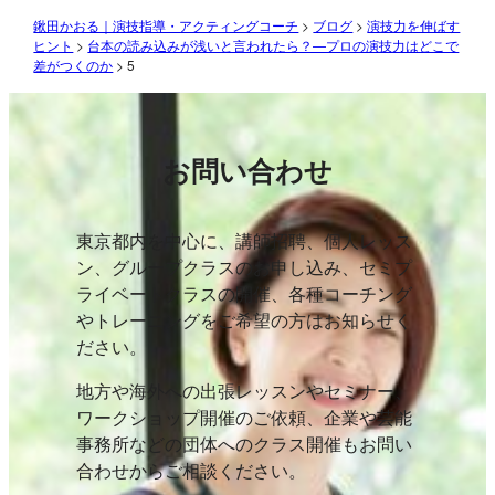
鍬田かおる｜演技指導・アクティングコーチ
>
ブログ
>
演技力を伸ばす
ヒント
>
台本の読み込みが浅いと言われたら？—プロの演技力はどこで
差がつくのか
>
5
お問い合わせ
東京都内を中心に、講師招聘、個人レッス
ン、グループクラスのお申し込み、セミプ
ライベートクラスの開催、各種コーチング
やトレーニングをご希望の方はお知らせく
ださい。
地方や海外への出張レッスンやセミナー、
ワークショップ開催のご依頼、企業や芸能
事務所などの団体へのクラス開催もお問い
合わせからご相談ください。