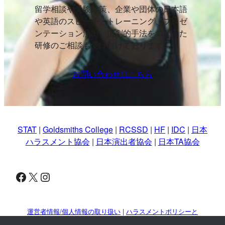
留学相談や受験対策、企業や団体の日本語
や英語のスピーチ・トレーニング、プレゼ
ンテーション演出、演劇的手法をつかった
研修のご相談も受け付けております。
お問い合わせはこちら
STAT
|
Goldsmiths College
|
RCSSD
|
HF
|
IDC
|
日本
ハラスメント協会
|
日本演出者協会
|
日本TA協会
Facebook
X
Instagram
運営者情報/個人情報の取り扱い
|
ハラスメントポリシーと
対策