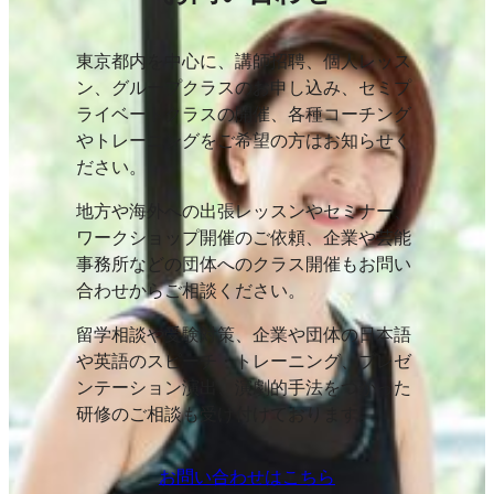
東京都内を中心に、講師招聘、個人レッス
ン、グループクラスのお申し込み、セミプ
ライベートクラスの開催、各種コーチング
やトレーニングをご希望の方はお知らせく
ださい。
地方や海外への出張レッスンやセミナー、
ワークショップ開催のご依頼、企業や芸能
事務所などの団体へのクラス開催もお問い
合わせからご相談ください。
留学相談や受験対策、企業や団体の日本語
や英語のスピーチ・トレーニング、プレゼ
ンテーション演出、演劇的手法をつかった
研修のご相談も受け付けております。
お問い合わせはこちら