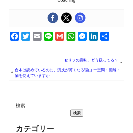
Coaching
F
T
E
L
G
W
M
L
共
a
w
m
i
m
h
e
i
有
c
i
a
n
a
a
s
n
セリフの意味、どう扱ってる？
»
e
t
i
e
i
t
s
k
台本は読めているのに、演技が薄くなる理由 ー空間・距離・
b
t
l
l
s
e
e
«
物を使えていますか
o
e
A
n
d
o
r
p
g
I
k
p
e
n
検索
r
検索
カテゴリー