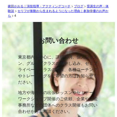
鍬田かおる｜演技指導・アクティングコーチ
>
ブログ
>
受講生の声・体
験談
>
セリフが衝動から生まれるようになった理由｜参加俳優のお声か
ら
>
4
お問い合わせ
東京都内を中心に、講師招聘、個人レッス
ン、グループクラスのお申し込み、セミプ
ライベートクラスの開催、各種コーチング
やトレーニングをご希望の方はお知らせく
ださい。
地方や海外への出張レッスンやセミナー、
ワークショップ開催のご依頼、企業や芸能
事務所などの団体へのクラス開催もお問い
合わせからご相談ください。