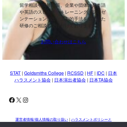
留学相談や受験対策、企業や団体の日本語
や英語のスピーチ・トレーニング、プレゼ
ンテーション演出、演劇的手法をつかった
研修のご相談も受け付けております。
お問い合わせはこちら
STAT
|
Goldsmiths College
|
RCSSD
|
HF
|
IDC
|
日本
ハラスメント協会
|
日本演出者協会
|
日本TA協会
Facebook
X
Instagram
運営者情報/個人情報の取り扱い
|
ハラスメントポリシーと
対策