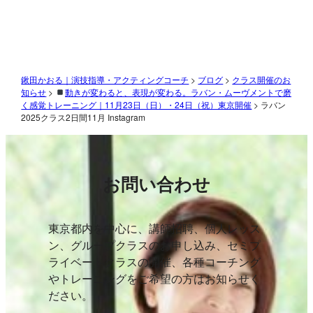
鍬田かおる｜演技指導・アクティングコーチ
>
ブログ
>
クラス開催のお
知らせ
>
動きが変わると、表現が変わる。ラバン・ムーヴメントで磨
く感覚トレーニング｜11月23日（日）・24日（祝）東京開催
>
ラバン
2025クラス2日間11月 Instagram
お問い合わせ
東京都内を中心に、講師招聘、個人レッス
ン、グループクラスのお申し込み、セミプ
ライベートクラスの開催、各種コーチング
やトレーニングをご希望の方はお知らせく
ださい。