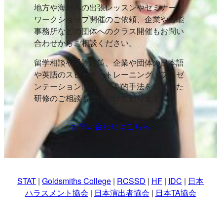
地方や海外への出張レッスンやセミナー、
ワークショップ開催のご依頼、企業や芸能
事務所などの団体へのクラス開催もお問い
合わせからご相談ください。
留学相談や受験対策、企業や団体の日本語
や英語のスピーチ・トレーニング、プレゼ
ンテーション演出、演劇的手法をつかった
研修のご相談も受け付けております。
お問い合わせはこちら
STAT
|
Goldsmiths College
|
RCSSD
|
HF
|
IDC
|
日本
ハラスメント協会
|
日本演出者協会
|
日本TA協会