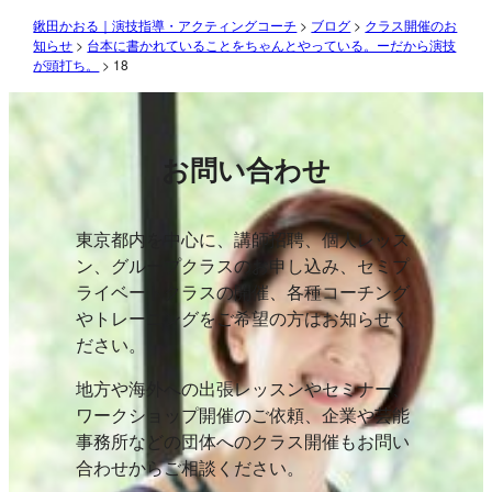
鍬田かおる｜演技指導・アクティングコーチ
>
ブログ
>
クラス開催のお
知らせ
>
台本に書かれていることをちゃんとやっている。ーだから演技
が頭打ち。
>
18
お問い合わせ
東京都内を中心に、講師招聘、個人レッス
ン、グループクラスのお申し込み、セミプ
ライベートクラスの開催、各種コーチング
やトレーニングをご希望の方はお知らせく
ださい。
地方や海外への出張レッスンやセミナー、
ワークショップ開催のご依頼、企業や芸能
事務所などの団体へのクラス開催もお問い
合わせからご相談ください。