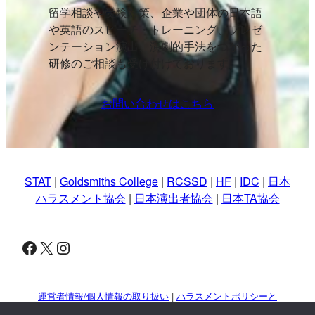
留学相談や受験対策、企業や団体の日本語
や英語のスピーチ・トレーニング、プレゼ
ンテーション演出、演劇的手法をつかった
研修のご相談も受け付けております。
お問い合わせはこちら
STAT
|
Goldsmiths College
|
RCSSD
|
HF
|
IDC
|
日本
ハラスメント協会
|
日本演出者協会
|
日本TA協会
Facebook
X
Instagram
運営者情報/個人情報の取り扱い
|
ハラスメントポリシーと
対策