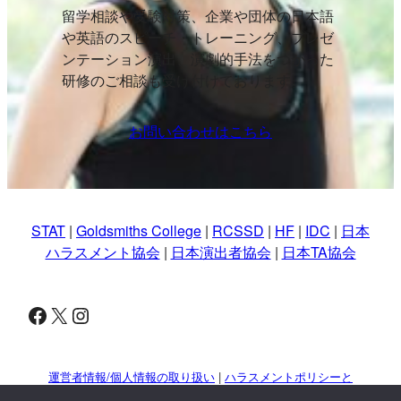
留学相談や受験対策、企業や団体の日本語
や英語のスピーチ・トレーニング、プレゼ
ンテーション演出、演劇的手法をつかった
研修のご相談も受け付けております。
お問い合わせはこちら
STAT
|
Goldsmiths College
|
RCSSD
|
HF
|
IDC
|
日本
ハラスメント協会
|
日本演出者協会
|
日本TA協会
Facebook
X
Instagram
運営者情報/個人情報の取り扱い
|
ハラスメントポリシーと
対策