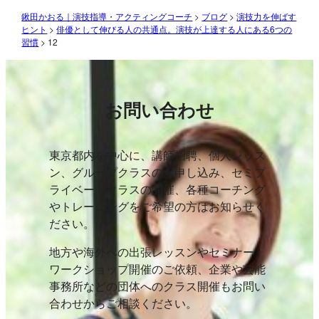
鍬田かおる｜演技指導・アクティングコーチ
>
ブログ
>
演技力を伸ばす
ヒント
>
俳優として伸びる人の共通点。演技が上達する人にある6つの
習慣
>
12
お問い合わせ
東京都内を中心に、講師招聘、個人レッス
ン、グループクラスのお申し込み、セミプ
ライベートクラスの開催、各種コーチング
やトレーニングをご希望の方はお知らせく
ださい。
地方や海外への出張レッスンやセミナー、
ワークショップ開催のご依頼、企業や芸能
事務所などの団体へのクラス開催もお問い
合わせからご相談ください。