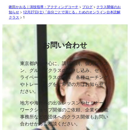
鍬田かおる｜演技指導・アクティングコーチ
>
ブログ
>
クラス開催のお
知らせ
>
12月27日(土)「自分ごとで演じる」ためのオンライン台本読解
クラス
>
1
お問い合わせ
東京都内を中心に、講師招聘、個人レッス
ン、グループクラスのお申し込み、セミプ
ライベートクラスの開催、各種コーチング
やトレーニングをご希望の方はお知らせく
ださい。
地方や海外への出張レッスンやセミナー、
ワークショップ開催のご依頼、企業や芸能
事務所などの団体へのクラス開催もお問い
合わせからご相談ください。