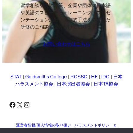
留学相談や受験対策、企業や団体の日本語
や英語のスピーチ・トレーニング、プレゼ
ンテーション演出、演劇的手法をつかった
研修のご相談も受け付けております。
お問い合わせはこちら
STAT
|
Goldsmiths College
|
RCSSD
|
HF
|
IDC
|
日本
ハラスメント協会
|
日本演出者協会
|
日本TA協会
Facebook
X
Instagram
運営者情報/個人情報の取り扱い
|
ハラスメントポリシーと
対策