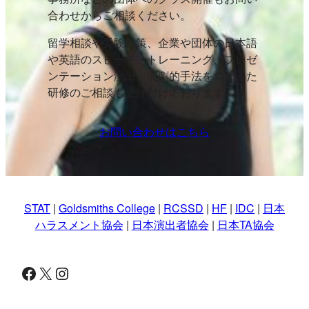
合わせからご相談ください。
留学相談や受験対策、企業や団体の日本語
や英語のスピーチ・トレーニング、プレゼ
ンテーション演出、演劇的手法をつかった
研修のご相談も受け付けております。
お問い合わせはこちら
STAT
|
Goldsmiths College
|
RCSSD
|
HF
|
IDC
|
日本
ハラスメント協会
|
日本演出者協会
|
日本TA協会
Facebook
X
Instagram