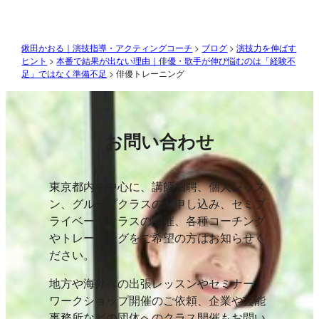
鍬田かおる｜演技指導・アクティングコーチ
>
ブログ
>
演技力を伸ばす
ヒント
>
本番で結果が出ない理由｜俳優・歌手が伸び悩むのは「経験不
足」ではなく準備不足
>
俳優トレーニング
お問い合わせ
東京都内を中心に、講師招聘、個人レッス
ン、グループクラスのお申し込み、セミプ
ライベートクラスの開催、各種コーチング
やトレーニングをご希望の方はお知らせく
ださい。
地方や海外への出張レッスンやセミナー、
ワークショップ開催のご依頼、企業や芸能
事務所などの団体へのクラス開催もお問い