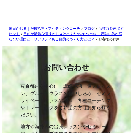
鍬田かおる｜演技指導・アクティングコーチ
>
ブログ
>
演技力を伸ばす
ヒント
>
目的が曖昧な演技から抜け出すための4つの鍵 – 行動に熱が宿
らない理由と、リアリティある目的のつくり方とは？
>
お客様のお声
お問い合わせ
東京都内を中心に、講師招聘、個人レッス
ン、グループクラスのお申し込み、セミプ
ライベートクラスの開催、各種コーチング
やトレーニングをご希望の方はお知らせく
ださい。
地方や海外への出張レッスンやセミナー、