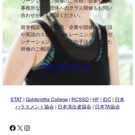
ワークショップ開催のご依頼、企業や芸能
事務所などの団体へのクラス開催もお問い
合わせからご相談ください。
留学相談や受験対策、企業や団体の日本語
や英語のスピーチ・トレーニング、プレゼ
ンテーション演出、演劇的手法をつかった
研修のご相談も受け付けております。
お問い合わせはこちら
STAT
|
Goldsmiths College
|
RCSSD
|
HF
|
IDC
|
日本
ハラスメント協会
|
日本演出者協会
|
日本TA協会
Facebook
X
Instagram