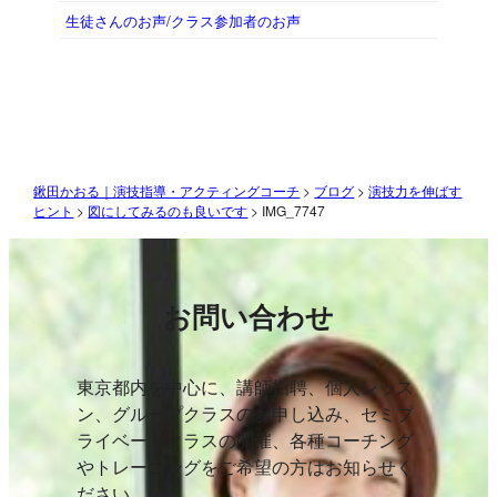
生徒さんのお声/クラス参加者のお声
鍬田かおる｜演技指導・アクティングコーチ
>
ブログ
>
演技力を伸ばす
ヒント
>
図にしてみるのも良いです
>
IMG_7747
お問い合わせ
東京都内を中心に、講師招聘、個人レッス
ン、グループクラスのお申し込み、セミプ
ライベートクラスの開催、各種コーチング
やトレーニングをご希望の方はお知らせく
ださい。