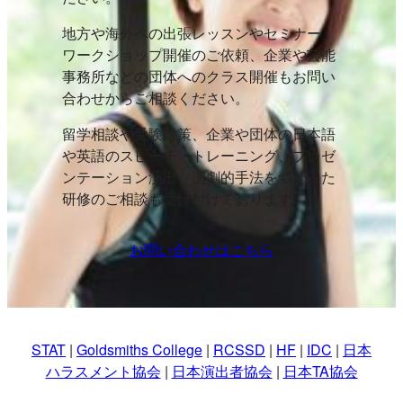
地方や海外への出張レッスンやセミナー、
ワークショップ開催のご依頼、企業や芸能
事務所などの団体へのクラス開催もお問い
合わせからご相談ください。
留学相談や受験対策、企業や団体の日本語
や英語のスピーチ・トレーニング、プレゼ
ンテーション演出、演劇的手法をつかった
研修のご相談も受け付けております。
お問い合わせはこちら
STAT
|
Goldsmiths College
|
RCSSD
|
HF
|
IDC
|
日本
ハラスメント協会
|
日本演出者協会
|
日本TA協会